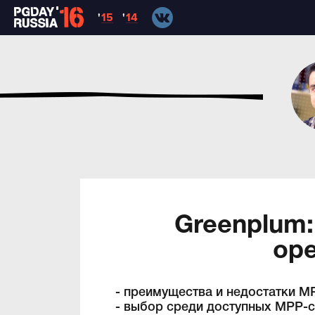
'
15
'
14
Greenplum: 
ope
- преимущества и недостатки M
- выбор среди доступных MPP-с