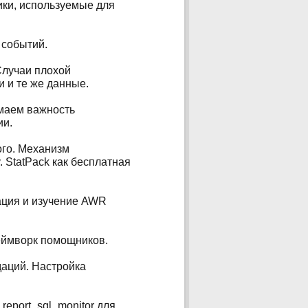
тики, используемые для
 событий.
 Случаи плохой
и и те же данные.
имаем важность
ии.
ого. Механизм
. StatPack как бесплатная
рация и изучение AWR
еймворк помощников.
даций. Настройка
 report_sql_monitor для