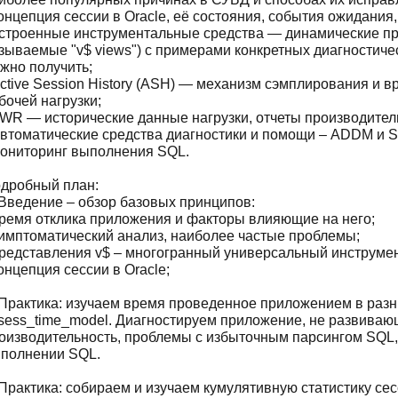
концепция сессии в Oracle, её состояния, события ожидания
встроенные инструментальные средства — динамические пр
зываемые "v$ views") с примерами конкретных диагностиче
жно получить;
Active Session History (ASH) — механизм сэмплирования и 
бочей нагрузки;
AWR — исторические данные нагрузки, отчеты производител
Автоматические средства диагностики и помощи – ADDM и S
мониторинг выполнения SQL.
дробный план:
 Введение – обзор базовых принципов:
время отклика приложения и факторы влияющие на него;
симптоматический анализ, наиболее частые проблемы;
представления v$ – многогранный универсальный инструмен
концепция сессии в Oracle;
 Практика: изучаем время проведенное приложением в разн
sess_time_model. Диагностируем приложение, не развива
оизводительность, проблемы с избыточным парсингом SQL,
полнении SQL.
 Практика: собираем и изучаем кумулятивную статистику сес