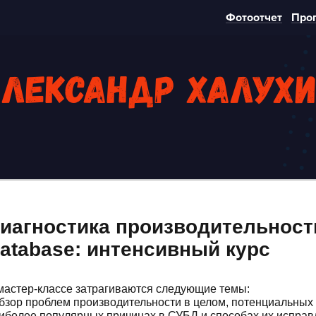
Фотоотчет
Про
лександр Халух
иагностика производительност
atabase: интенсивный курс
мастер-классе затрагиваются следующие темы:
обзор проблем производительности в целом, потенциальных 
иболее популярных причинах в СУБД и способах их исправ