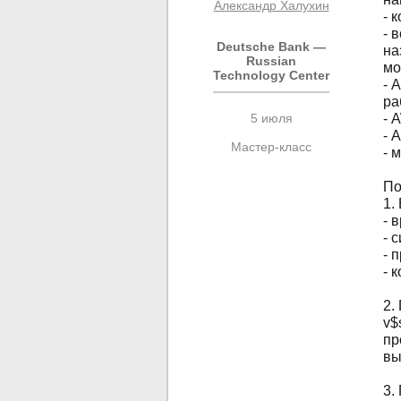
Александр Халухин
- 
- 
Deutsche Bank —
на
Russian
мо
Technology Center
- 
ра
5 июля
- 
- 
Мастер-класс
- 
По
1.
- 
- 
- 
- 
2.
v$
пр
вы
3.