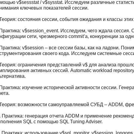
мощью v$sessstat / v$sysstat. Исследуем различные статис
нимания ключевых показателей сессии.
 Теория: состояния сессии, события ожидания и классы этих
 Практика: v$session_event. Исследуем, чего ждала сессия.
нфигурации сети, чрезмерного commit’а, конкуренции за одн
 Практика: v$session – все сессии базы, как на ладони. Пон
струментирования своего кода. Исследуем системные сесс
 Теория: ограничения представлений v$ для анализа прошл
мплирования активных сессий. Automatic workload repository
ьтернатива.
 Практика: изучение исторической активности сессии. Гене
чета.
 Теория: возможности самоуправляемой СУБД – ADDM, фр
. Практика: генерация отчета ADDM и применение рекомен
полнения SQL с помощью SQL Tuning Adviser.
. Практика: использование v$sql_monitor, v$session_longops,