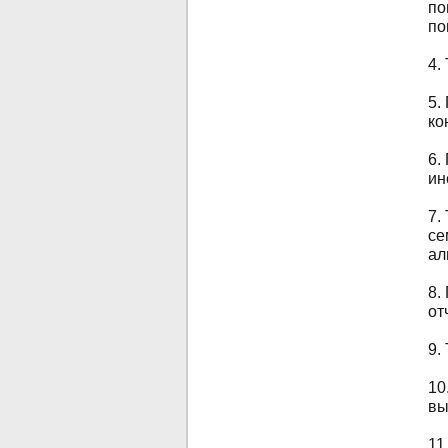
по
по
4.
5.
ко
6.
ин
7.
се
ал
8.
от
9.
10
вы
11