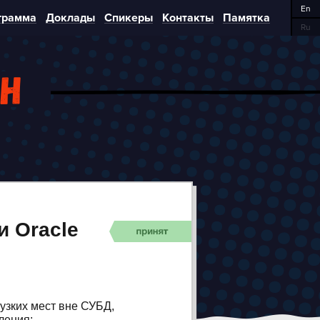
En
грамма
Доклады
Спикеры
Контакты
Памятка
Ru
ин
и Oracle
узких мест вне СУБД,
ления;