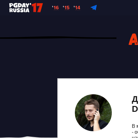
'
16
'
15
'
14
А
Д
D
В 
- 
на