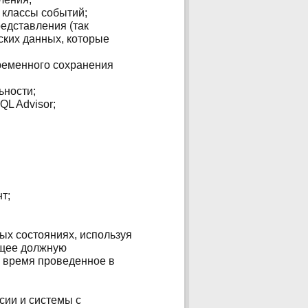
, классы событий;
едставления (так
ских данных, которые
временного сохранения
ьности;
QL Advisor;
т;
ых состояниях, используя
ющее должную
 время проведенное в
сии и системы с