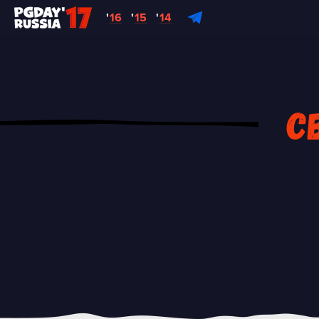
'
16
'
15
'
14
С