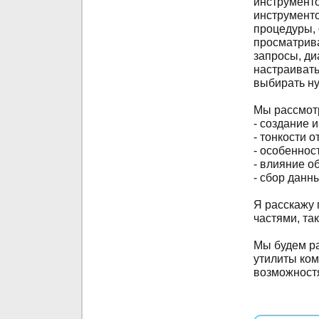
инструменто
инструменто
процедуры, 
просматрива
запросы, ди
настраиват
выбирать н
Мы рассмотр
- создание 
- тонкости 
- особеннос
- влияние о
- сбор данн
Я расскажу 
частями, та
Мы будем ра
утилиты ком
возможностя