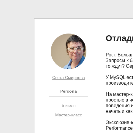
Отлад
Рост. Больш
Запросы к б
то ждут? Се
У MySQL ест
Света Смирнова
производите
Percona
На мастер-к
простые в 
5 июля
поведения и
начать и ка
Мастер-класс
Эксклюзивно
Performance