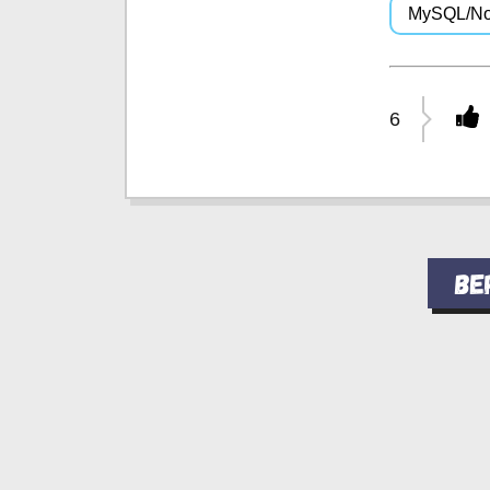
MySQL/N
6
Ве