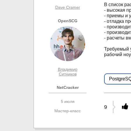
В список ра
Dave Cramer
- высокая п
- приемы и у
OpenSCG
- отладка п
- производи
- производи
- расчеты вм
Требуемый у
рабочий ноу
Владимир
Ситников
PostgreS
NetCracker
5 июля
9
Мастер-класс