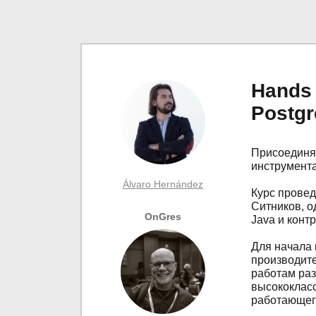
Hands 
Postg
Присоединя
инструмента
Álvaro Hernández
Курс провед
Ситников, о
OnGres
Java и кон
Для начала 
производите
работам раз
высококласс
работающего