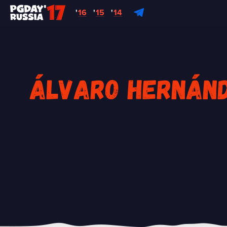
'
16
'
15
'
14
Álvaro Hernánd