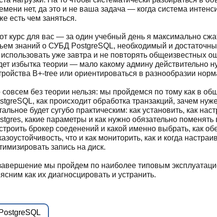
емени нет, да это и не ваша задача — когда система интенс
же есть чем заняться.
от курс для вас — за один учебный день я максимально сж
ъем знаний о СУБД PostgreSQL, необходимый и достаточный
 использовать уже завтра и не повторять общеизвестных ош
дет избытка теории — мало какому админу действительно ну
тройства B+-tree или ориентироваться в разнообразии нор
 совсем без теории нельзя: мы пройдемся по тому как в об
stgreSQL, как происходит обработка транзакций, зачем нуж
тальное будет сугубо практическим: как установить, как наст
stgres, какие параметры и как нужно обязательно поменять
строить брокер соеденений и какой именно выбрать, как об
казоустойчивость, что и как мониторить, как и когда настраи
тимизировать запись на диск.
завершение мы пройдем по наиболее типовым эксплуатац
ясним как их диагносцировать и устранить.
PostgreSQL