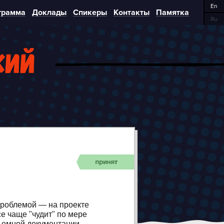
En
грамма
Доклады
Спикеры
Контакты
Памятка
Ru
кий
проблемой — на проекте
е чаще "чудит" по мере
бъемной документации