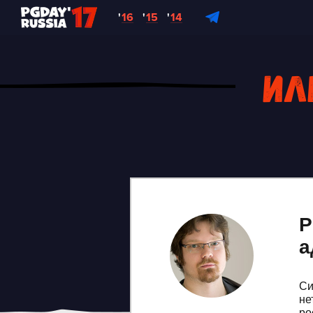
'
16
'
15
'
14
Ил
P
а
Си
не
ро