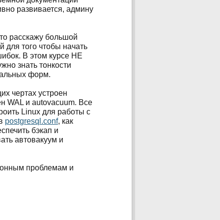
ивно развивается, админу
ато расскажу большой
 для того чтобы начать
ибок. В этом курсе НЕ
жно знать тонкости
мальных форм.
щих чертах устроен
ен WAL и autovacuum. Все
роить Linux для работы с
 в
postgresql.conf
, как
еспечить бэкап и
вать автовакуум и
ионным проблемам и