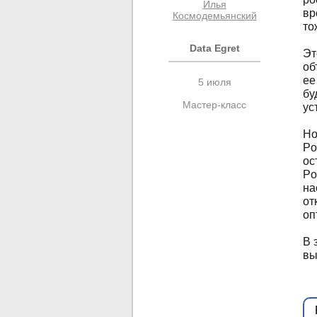
Илья
вр
Космодемьянский
то
Data Egret
Эт
об
ее
5 июля
бу
Мастер-класс
ус
Но
Po
ос
Po
на
от
оп
В 
вы