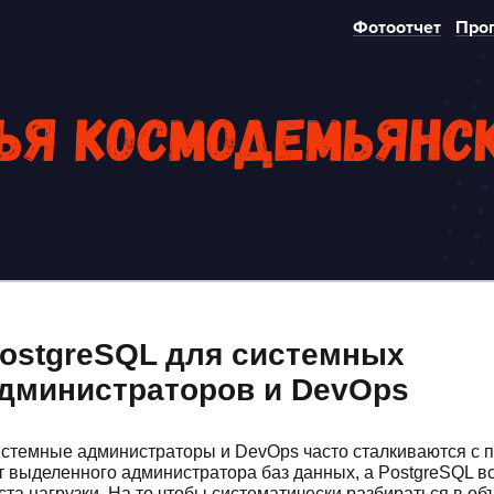
Фотоотчет
Про
ья Космодемьянс
ostgreSQL для системных
дминистраторов и DevOps
стемные администраторы и DevOps часто сталкиваются с 
т выделенного администратора баз данных, а PostgreSQL вс
ста нагрузки. На то чтобы систематически разбираться в о