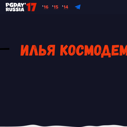
'
16
'
15
'
14
Илья Космодем