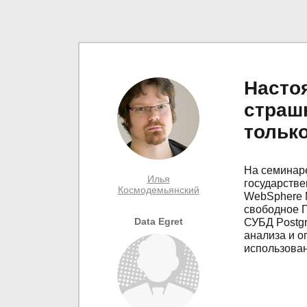
Насто
страшн
тольк
На семинаре
Илья
государств
Космодемьянский
WebSphere M
свободное П
Data Egret
СУБД Postg
анализа и о
использован