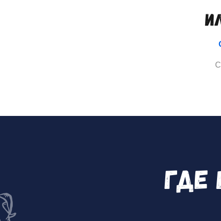
И
C
Где 