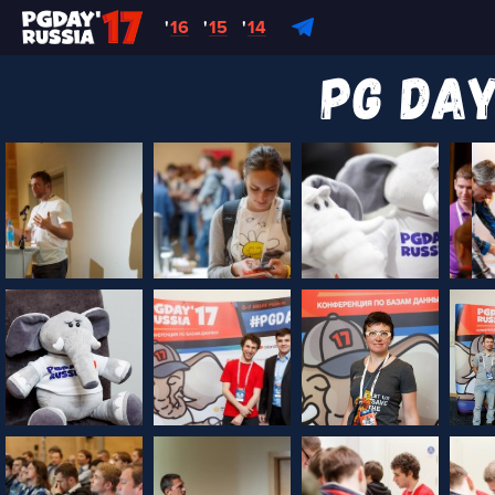
'
16
'
15
'
14
Pg day