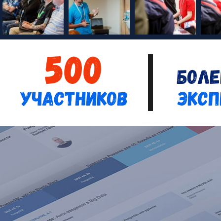
500
боле
участников
эксп