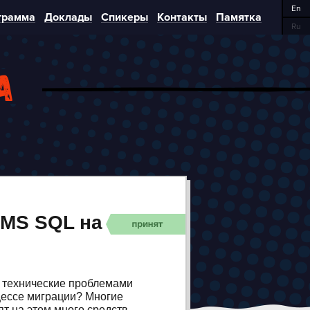
En
грамма
Доклады
Спикеры
Контакты
Памятка
Ru
а
 MS SQL на
и технические проблемами
оцессе миграции? Многие
т на этом много средств.