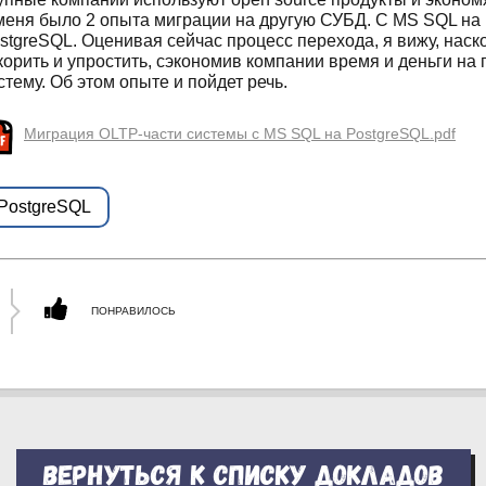
меня было 2 опыта миграции на другую СУБД. С MS SQL на
stgreSQL. Оценивая сейчас процесс перехода, я вижу, наск
корить и упростить, сэкономив компании время и деньги на
стему. Об этом опыте и пойдет речь.
Миграция OLTP-части системы с MS SQL на PostgreSQL.pdf
PostgreSQL
ПОНРАВИЛОСЬ
Вернуться к списку докладов