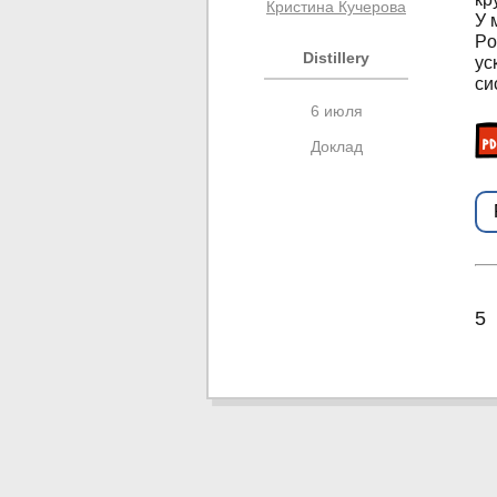
Кристина Кучерова
У 
Po
Distillery
ус
си
6 июля
Доклад
5