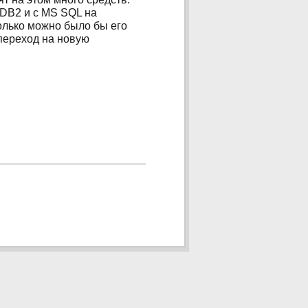
 DB2 и с MS SQL на
олько можно было бы его
 переход на новую