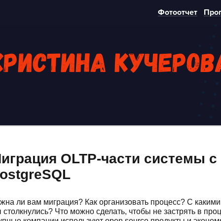
Фотоотчет
Про
Кристина Кучеров
играция OLTP-части системы с
ostgreSQL
жна ли вам миграция? Как организовать процесс? С каким
 столкнулись? Что можно сделать, чтобы не застрять в пр
упные компании используют open source продукты и экономя