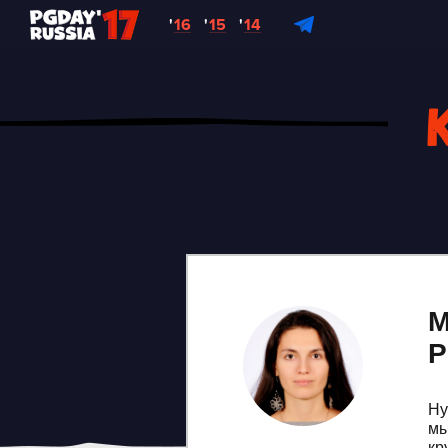
'
16
'
15
'
14
М
P
Ну
мы
кр