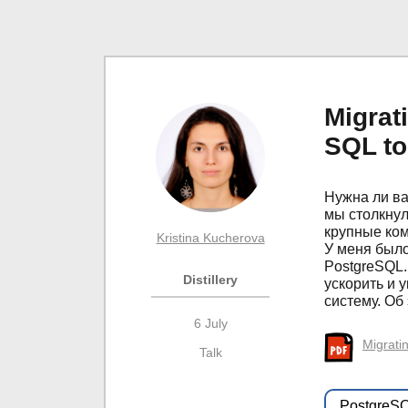
Migrat
SQL t
Нужна ли ва
мы столкнул
крупные ком
Kristina Kucherova
У меня было
PostgreSQL.
Distillery
ускорить и 
систему. Об
6 July
Migrati
Talk
PostgreS