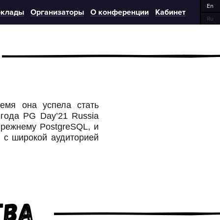
En
клады
Организаторы
О конференции
Кабинет
Ru
емя она успела стать
 года PG Day’21 Russia
режнему PostgreSQL, и
я с широкой аудиторией
тва