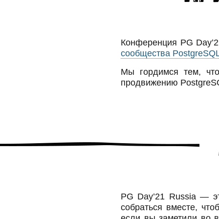
Конференция PG Day’21
сообщества PostgreSQ
Мы гордимся тем, что
продвижению PostgreSQ
PG Day’21 Russia — э
собраться вместе, что
если вы заметили во 