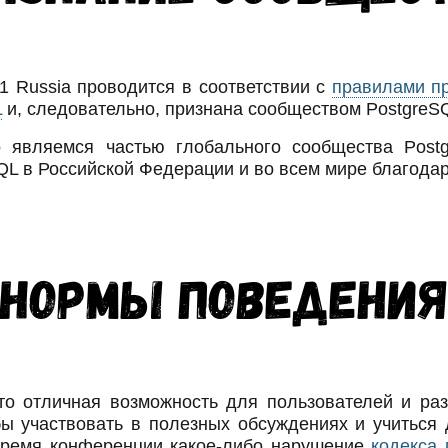
 Russia проводится в соответствии с
правилами п
L
и, следовательно, признана сообществом PostgreS
 являемся частью глобального сообщества Post
L в Российской Федерации и во всем мире благода
Нормы поведени
то отличная возможность для пользователей и раз
бы участвовать в полезных обсуждениях и учиться д
время конференции какое-либо нарушение
кодекса