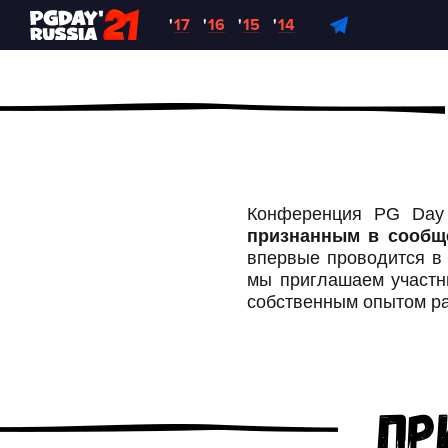
'
17
'
16
'
15
'
14
Конференция PG Day 
признанным в сообщ
впервые проводится в
мы приглашаем участни
собственным опытом ра
Пр