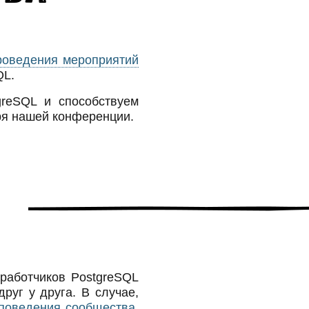
роведения мероприятий
QL.
greSQL и способствуем
ря нашей конференции.
я
работчиков PostgreSQL
руг у друга. В случае,
 поведения сообщества
,