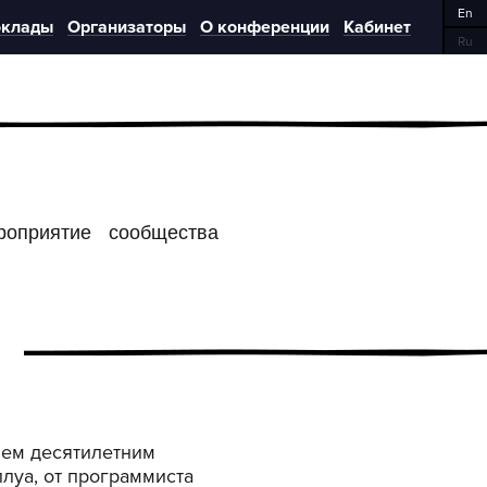
En
клады
Организаторы
О конференции
Кабинет
Ru
роприятие сообщества
чем десятилетним
луа, от программиста