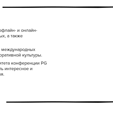
флайн- и онлайн-
х, а также
ем международных
ративной культуры.
митета конференции PG
ть интересное и
я.