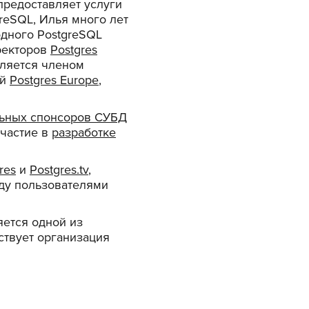
 предоставляет услуги
reSQL, Илья много лет
одного PostgreSQL
иректоров
Postgres
вляется членом
ий
Postgres Europe
,
ьных спонсоров СУБД
участие в
разработке
res
и
Postgres.tv
,
ду пользователями
яется одной из
ствует организация