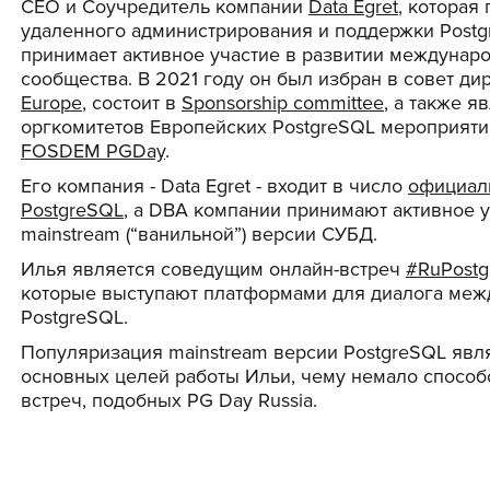
CEO и Соучредитель компании
Data Egret
, которая
удаленного администрирования и поддержки Postg
принимает активное участие в развитии междунар
сообщества. В 2021 году он был избран в совет д
Europe
, состоит в
Sponsorship committee
, а также я
оргкомитетов Европейских PostgreSQL мероприят
FOSDEM PGDay
.
Его компания - Data Egret - входит в число
официал
PostgreSQL
, a DBA компании принимают активное 
mainstream (“ванильной”) версии СУБД.
Илья является соведущим онлайн-встреч
#RuPostg
которые выступают платформами для диалога меж
PostgreSQL.
Популяризация mainstream версии PostgreSQL явл
основных целей работы Ильи, чему немало способ
встреч, подобных PG Day Russia.