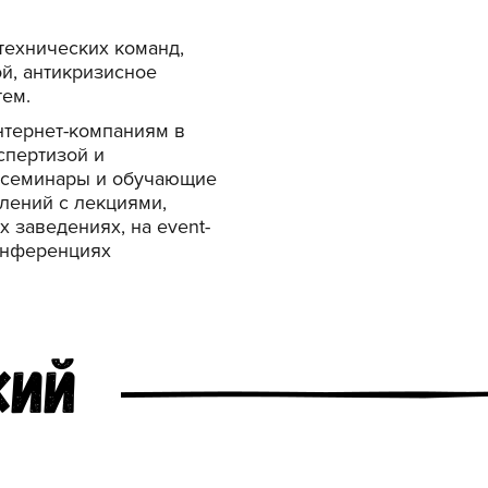
технических команд,
ой, антикризисное
тем.
нтернет-компаниям в
спертизой и
 семинары и обучающие
лений с лекциями,
 заведениях, на event-
онференциях
кий