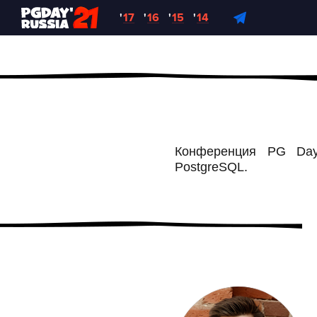
'
17
'
16
'
15
'
14
Конференция PG Day’
PostgreSQL.