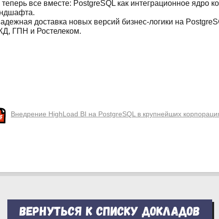
А теперь все вместе: PostgreSQL как интеграционное ядро к
ндшафта.
Надежная доставка новых версий бизнес-логики на Postgre
Д, ГПН и Ростелеком.
Внедрение HighLoad BI на PostgreSQL в крупнейших корпораци
Вернуться к списку докладов