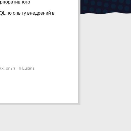
орпоративного
SQL по опыту внедрений в
ях: опыт ГК Luxms