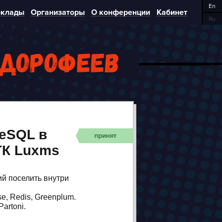
En
клады
Организаторы
О конференции
Кабинет
Ru
 Дорофеев
reSQL в
ГК Luxms
ий поселить внутри
e, Redis, Greenplum.
artoni.