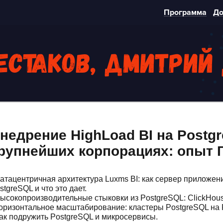
Программа
До
естаков, Дмитрий
недрение HighLoad BI на Postg
рупнейших корпорациях: опыт 
Датацентричная архитектура Luxms BI: как сервер приложен
stgreSQL и что это дает.
Высокопроизводительные стыковки из PostgreSQL: ClickHous
Горизонтальное масштабирование: кластеры PostgreSQL на P
Как подружить PostgreSQL и микросервисы.