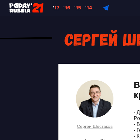
'
17
'
16
'
15
'
14
Сергей Ш
В
к
- 
Po
- 
Сергей Шестаков
- 
- 