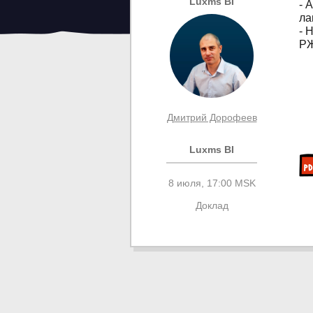
Luxms BI
- 
ла
- 
РЖ
Дмитрий Дорофеев
Luxms BI
8 июля, 17:00 MSK
Доклад