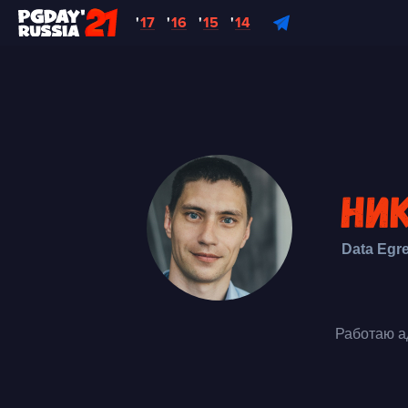
'
17
'
16
'
15
'
14
Ни
Data Egre
Работаю а