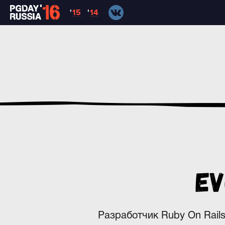
'
15
'
14
Ev
Разработчик Ruby On Rails