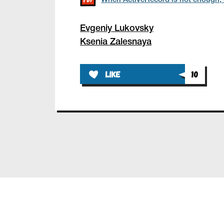
When ActiveRecord is not enough, 
Evgeniy Lukovsky
Ksenia Zalesnaya
like
10