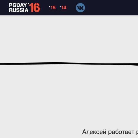
'
15
'
14
Алексей работает 