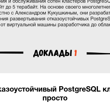
ния и обслуживания сотен кластеров PostgreS
йт до 5 терабайт. На основе своего многолетне
стно с Александром Кукушкиным, они разраба
чения развертывания отказоустойчивых Postgre
от виртуальной машины разработчика до обла
Доклады
1
тказоустойчивый PostgreSQL кл
просто