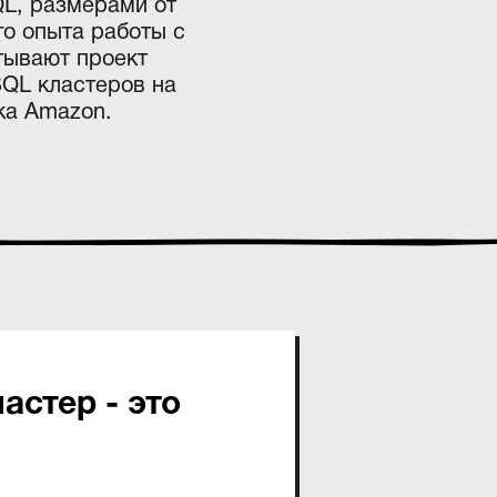
QL, размерами от
го опыта работы с
тывают проект
SQL кластеров на
ка Amazon.
астер - это