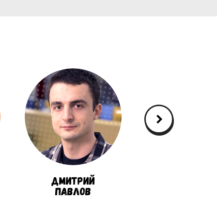
Дмитрий
Alvaro
Павлов
Hernande