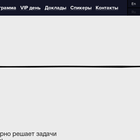
En
грамма
VIP день
Доклады
Спикеры
Контакты
Ru
ярно решает задачи