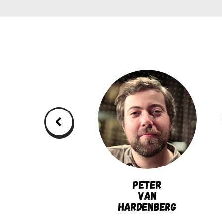
Иван
Peter
Фролков
van
Hardenberg