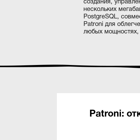
создания, управле
нескольких мегаба
PostgreSQL, совме
Patroni для облег
любых мощностях, 
Patroni: о