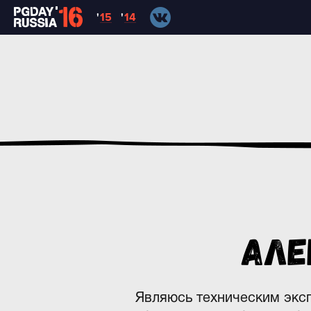
'
15
'
14
Але
Являюсь техническим эксп