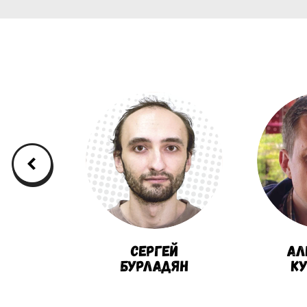
Сергей
Ал
в
Бурладян
К