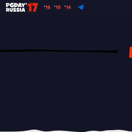
'
16
'
15
'
14