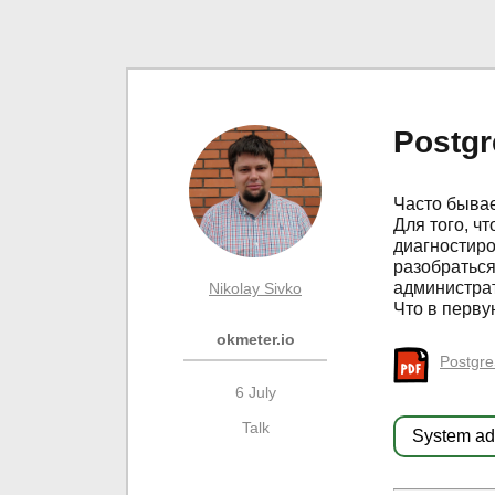
Postgr
Часто бывает
Для того, ч
диагностиро
разобраться
администрат
Nikolay Sivko
Что в перву
okmeter.io
Postgre
6 July
Talk
System adm