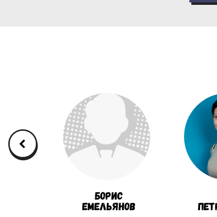
d
Борис
e
Емельянов
Пет