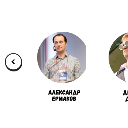
р
Александр
Д
еев
Ермаков