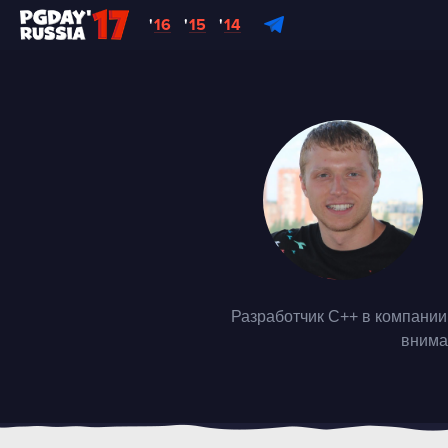
'
16
'
15
'
14
Разработчик C++ в компании
внима