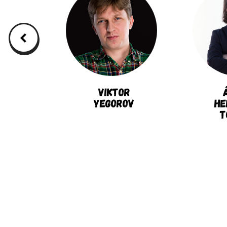
Viktor
sky
Yegorov
He
T