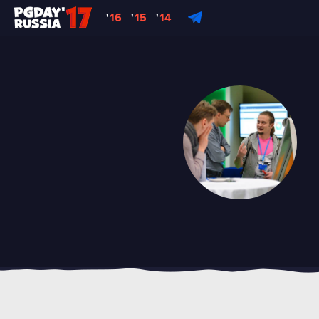
'
16
'
15
'
14