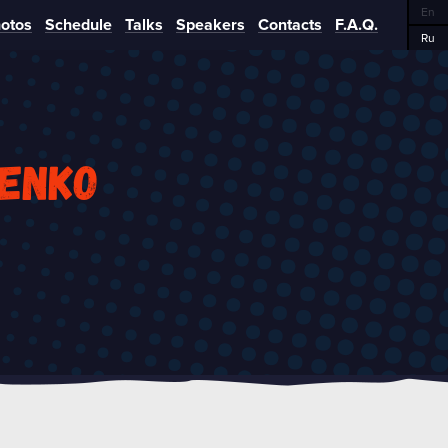
En
otos
Schedule
Talks
Speakers
Contacts
F.A.Q.
Ru
henko