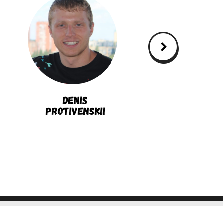
Denis
Andrew
Protivenskii
Sumin