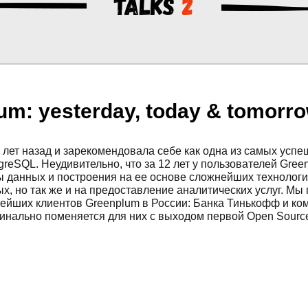
Talks
2
um: yesterday, today & tomorr
лет назад и зарекомендовала себе как одна из самых усп
greSQL. Неудивительно, что за 12 лет у пользователей Gre
ы данных и построения на ее основе сложнейших технолог
ых, но так же и на предоставление аналитических услуг. М
ейших клиентов Greenplum в России: Банка Тинькофф и ком
рдинально поменяется для них с выходом первой Open Sourc