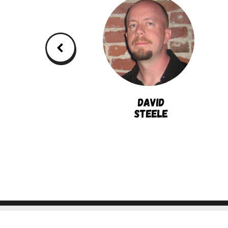
Alexey
David
Ryabov
Steele