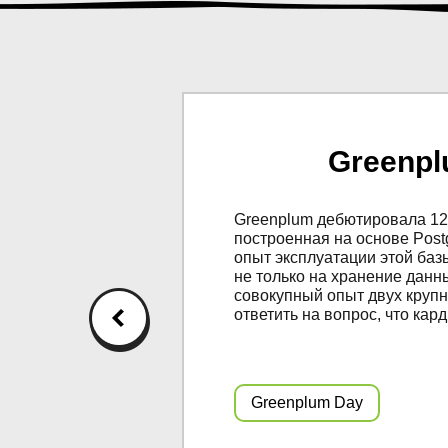
k
Greenpl
дачи. В этом
Greenplum дебютировала 12 
eenplum и ODS.
построенная на основе Post
прозвище "печь,
опыт эксплуатации этой баз
gData/Hadoop
не только на хранение данн
совокупный опыт двух крупн
ответить на вопрос, что ка
Greenplum Day