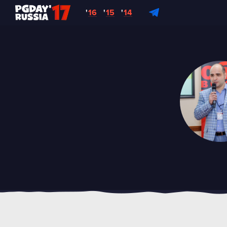
'
16
'
15
'
14