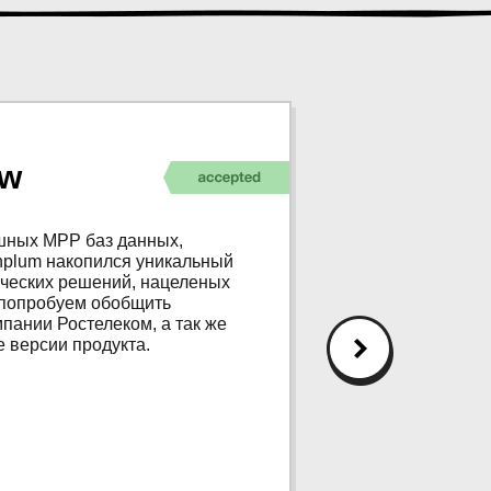
ow
Greenpl
ешных MPP баз данных,
В Тинькофф Gre
enplum накопился уникальный
докладе мы пого
ических решений, нацеленых
Мы расскажем о 
ы попробуем обобщить
сжигающая диск
пании Ростелеком, а так же
экосистемы и н
e версии продукта.
Greenplum Da