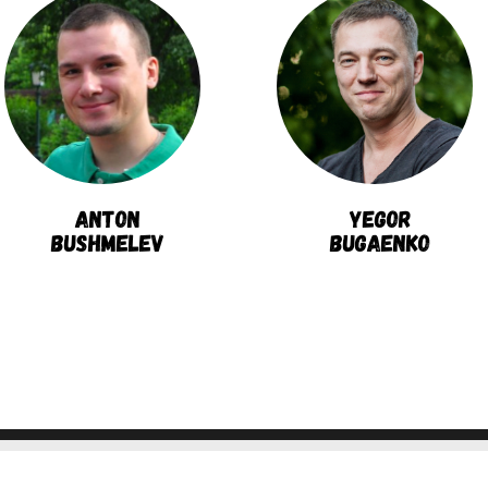
Anton
Yegor
Bushmelev
Bugaenko
info@pgday.ru