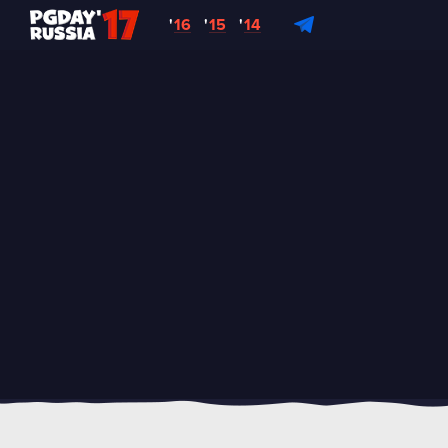
'
16
'
15
'
14