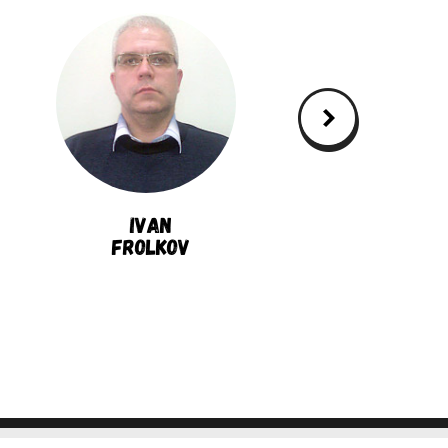
Ivan
Charles
Frolkov
Clavadetsc