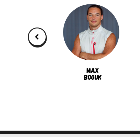
Maxim
Max
Gramin
Boguk